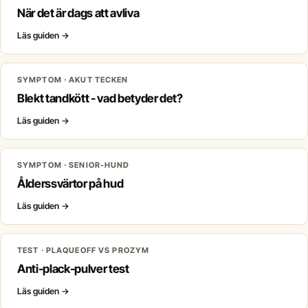
När det är dags att avliva
Läs guiden
→
SYMPTOM · AKUT TECKEN
Blekt tandkött - vad betyder det?
Läs guiden
→
SYMPTOM · SENIOR-HUND
Ålderssvärtor på hud
Läs guiden
→
TEST · PLAQUEOFF VS PROZYM
Anti-plack-pulver test
Läs guiden
→