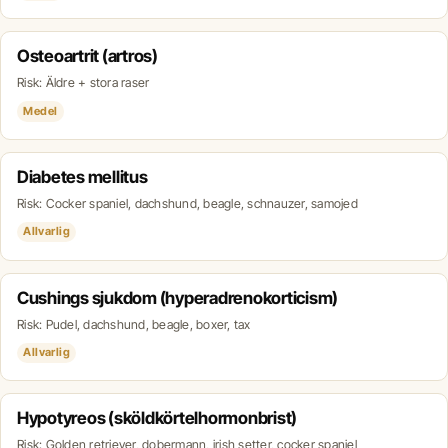
Osteoartrit (artros)
Risk: Äldre + stora raser
Medel
Diabetes mellitus
Risk: Cocker spaniel, dachshund, beagle, schnauzer, samojed
Allvarlig
Cushings sjukdom (hyperadrenokorticism)
Risk: Pudel, dachshund, beagle, boxer, tax
Allvarlig
Hypotyreos (sköldkörtelhormonbrist)
Risk: Golden retriever, dobermann, irish setter, cocker spaniel