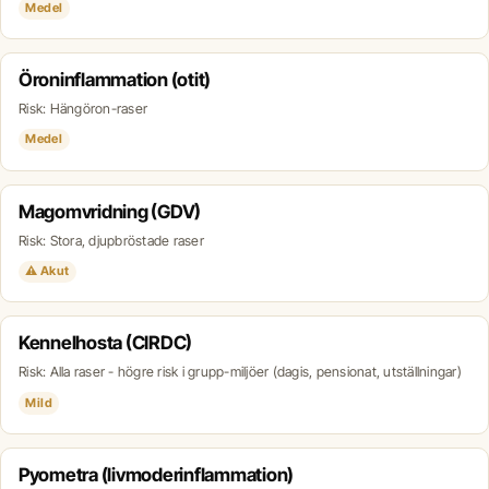
Medel
Öroninflammation (otit)
Risk: Hängöron-raser
Medel
Magomvridning (GDV)
Risk: Stora, djupbröstade raser
⚠ Akut
Kennelhosta (CIRDC)
Risk: Alla raser - högre risk i grupp-miljöer (dagis, pensionat, utställningar)
Mild
Pyometra (livmoderinflammation)