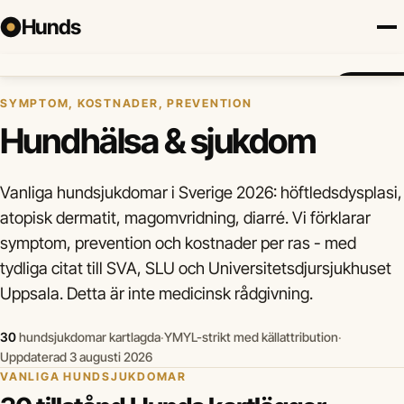
Hunds
Hem
›
Hundhälsa & sjukdom
Försäkring
Hundraser
Lokalt
Valp
Mat
Hälsa
Jämför fö
SYMPTOM, KOSTNADER, PREVENTION
Hundhälsa & sjukdom
Vanliga hundsjukdomar i Sverige 2026: höftledsdysplasi,
atopisk dermatit, magomvridning, diarré. Vi förklarar
symptom, prevention och kostnader per ras - med
tydliga citat till SVA, SLU och Universitetsdjursjukhuset
Uppsala. Detta är inte medicinsk rådgivning.
30
hundsjukdomar kartlagda
·
YMYL-strikt med källattribution
·
Uppdaterad 3 augusti 2026
VANLIGA HUNDSJUKDOMAR