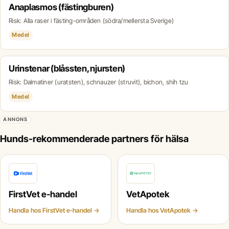
Anaplasmos (fästingburen)
Risk: Alla raser i fästing-områden (södra/mellersta Sverige)
Medel
Urinstenar (blåssten, njursten)
Risk: Dalmatiner (uratsten), schnauzer (struvit), bichon, shih tzu
Medel
ANNONS
Hunds-rekommenderade partners för hälsa
FirstVet e-handel
VetApotek
Handla hos FirstVet e-handel →
Handla hos VetApotek →