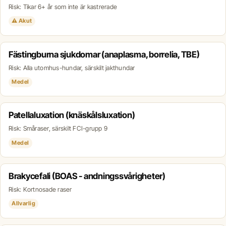
Risk: Tikar 6+ år som inte är kastrerade
⚠ Akut
Fästingburna sjukdomar (anaplasma, borrelia, TBE)
Risk: Alla utomhus-hundar, särskilt jakthundar
Medel
Patellaluxation (knäskålsluxation)
Risk: Småraser, särskilt FCI-grupp 9
Medel
Brakycefali (BOAS - andningssvårigheter)
Risk: Kortnosade raser
Allvarlig