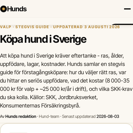
Hunds
Hem
›
Valp
›
Köpa hund
VALP · STEGVIS GUIDE · UPPDATERAD 3 AUGUSTI 2026
Försäkring
Hundraser
Lokalt
Valp
Mat
Hälsa
Jämför fö
Köpa hund i Sverige
Att köpa hund i Sverige kräver eftertanke - ras, ålder,
uppfödare, lagar, kostnader. Hunds samlar en stegvis
guide för förstagångsköpare: hur du väljer rätt ras, var
du hittar en seriös uppfödare, vad det kostar (8 000-35
000 kr för valp + ~25 000 kr/år i drift), och vilka SKK-krav
du ska kolla. Källor: SKK, Jordbruksverket,
Konsumenternas Försäkringsbyrå.
Av
Hunds redaktion
·
Hund-team
·
Senast uppdaterad
2026-08-03