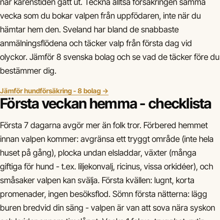
när karenstiden gått ut. Teckna alltså försäkringen samma
vecka som du bokar valpen från uppfödaren, inte när du
hämtar hem den. Sveland har bland de snabbaste
anmälningsflödena och täcker valp från första dag vid
olyckor. Jämför 8 svenska bolag och se vad de täcker före du
bestämmer dig.
Jämför hundförsäkring - 8 bolag →
Första veckan hemma - checklista
Första 7 dagarna avgör mer än folk tror. Förbered hemmet
innan valpen kommer: avgränsa ett tryggt område (inte hela
huset på gång), plocka undan elsladdar, växter (många
giftiga för hund - t.ex. liljekonvalj, ricinus, vissa orkidéer), och
småsaker valpen kan svälja. Första kvällen: lugnt, korta
promenader, ingen besöksflod. Sömn första nätterna: lägg
buren bredvid din säng - valpen är van att sova nära syskon