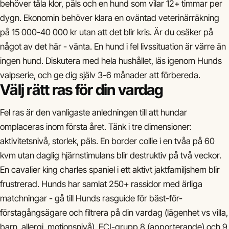
behöver tåla klor, päls och en hund som vilar 12+ timmar per
dygn. Ekonomin behöver klara en oväntad veterinärräkning
på 15 000-40 000 kr utan att det blir kris. Är du osäker på
något av det här - vänta. En hund i fel livssituation är värre än
ingen hund. Diskutera med hela hushållet, läs igenom Hunds
valpserie, och ge dig själv 3-6 månader att förbereda.
Välj rätt ras för din vardag
Fel ras är den vanligaste anledningen till att hundar
omplaceras inom första året. Tänk i tre dimensioner:
aktivitetsnivå, storlek, päls. En border collie i en tvåa på 60
kvm utan daglig hjärnstimulans blir destruktiv på två veckor.
En cavalier king charles spaniel i ett aktivt jaktfamiljshem blir
frustrerad. Hunds har samlat 250+ rassidor med ärliga
matchningar - gå till Hunds rasguide för bäst-för-
förstagångsägare och filtrera på din vardag (lägenhet vs villa,
barn, allergi, motionsnivå). FCI-grupp 8 (apporterande) och 9