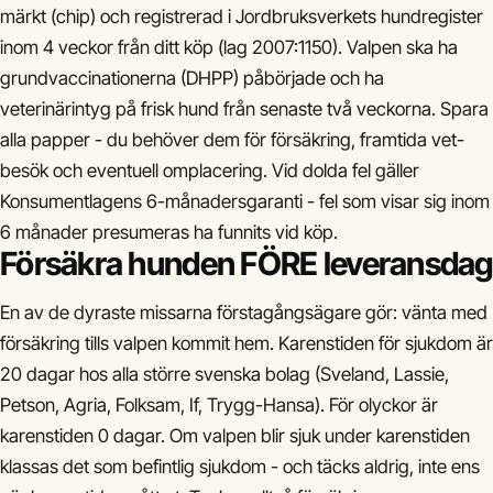
märkt (chip) och registrerad i Jordbruksverkets hundregister
inom 4 veckor från ditt köp (lag 2007:1150). Valpen ska ha
grundvaccinationerna (DHPP) påbörjade och ha
veterinärintyg på frisk hund från senaste två veckorna. Spara
alla papper - du behöver dem för försäkring, framtida vet-
besök och eventuell omplacering. Vid dolda fel gäller
Konsumentlagens 6-månadersgaranti - fel som visar sig inom
6 månader presumeras ha funnits vid köp.
Försäkra hunden FÖRE leveransdag
En av de dyraste missarna förstagångsägare gör: vänta med
försäkring tills valpen kommit hem. Karenstiden för sjukdom är
20 dagar hos alla större svenska bolag (Sveland, Lassie,
Petson, Agria, Folksam, If, Trygg-Hansa). För olyckor är
karenstiden 0 dagar. Om valpen blir sjuk under karenstiden
klassas det som befintlig sjukdom - och täcks aldrig, inte ens