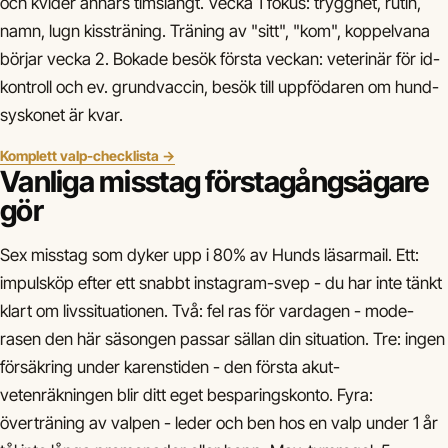
och kvider annars timslångt. Vecka 1 fokus: trygghet, rutin,
namn, lugn kissträning. Träning av "sitt", "kom", koppelvana
börjar vecka 2. Bokade besök första veckan: veterinär för id-
kontroll och ev. grundvaccin, besök till uppfödaren om hund-
syskonet är kvar.
Komplett valp-checklista →
Vanliga misstag förstagångsägare
gör
Sex misstag som dyker upp i 80% av Hunds läsarmail. Ett:
impulsköp efter ett snabbt instagram-svep - du har inte tänkt
klart om livssituationen. Två: fel ras för vardagen - mode-
rasen den här säsongen passar sällan din situation. Tre: ingen
försäkring under karenstiden - den första akut-
vetenräkningen blir ditt eget besparingskonto. Fyra:
överträning av valpen - leder och ben hos en valp under 1 år