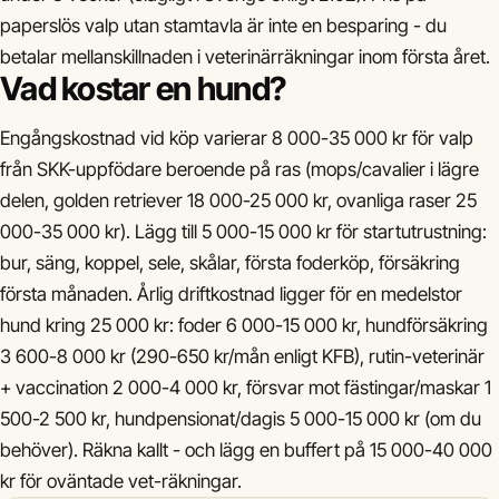
paperslös valp utan stamtavla är inte en besparing - du
betalar mellanskillnaden i veterinärräkningar inom första året.
Vad kostar en hund?
Engångskostnad vid köp varierar 8 000-35 000 kr för valp
från SKK-uppfödare beroende på ras (mops/cavalier i lägre
delen, golden retriever 18 000-25 000 kr, ovanliga raser 25
000-35 000 kr). Lägg till 5 000-15 000 kr för startutrustning:
bur, säng, koppel, sele, skålar, första foderköp, försäkring
första månaden. Årlig driftkostnad ligger för en medelstor
hund kring 25 000 kr: foder 6 000-15 000 kr, hundförsäkring
3 600-8 000 kr (290-650 kr/mån enligt KFB), rutin-veterinär
+ vaccination 2 000-4 000 kr, försvar mot fästingar/maskar 1
500-2 500 kr, hundpensionat/dagis 5 000-15 000 kr (om du
behöver). Räkna kallt - och lägg en buffert på 15 000-40 000
kr för oväntade vet-räkningar.