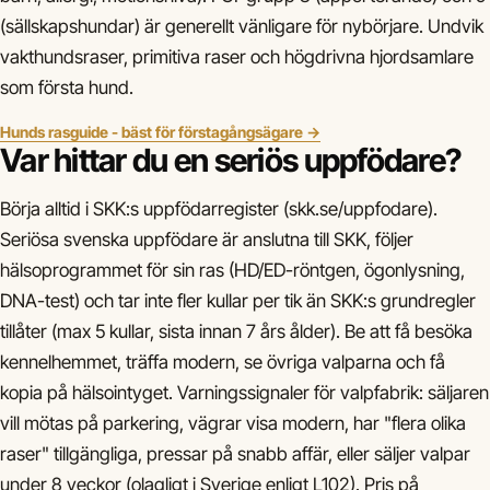
(sällskapshundar) är generellt vänligare för nybörjare. Undvik
vakthundsraser, primitiva raser och högdrivna hjordsamlare
som första hund.
Hunds rasguide - bäst för förstagångsägare →
Var hittar du en seriös uppfödare?
Börja alltid i SKK:s uppfödarregister (skk.se/uppfodare).
Seriösa svenska uppfödare är anslutna till SKK, följer
hälsoprogrammet för sin ras (HD/ED-röntgen, ögonlysning,
DNA-test) och tar inte fler kullar per tik än SKK:s grundregler
tillåter (max 5 kullar, sista innan 7 års ålder). Be att få besöka
kennelhemmet, träffa modern, se övriga valparna och få
kopia på hälsointyget. Varningssignaler för valpfabrik: säljaren
vill mötas på parkering, vägrar visa modern, har "flera olika
raser" tillgängliga, pressar på snabb affär, eller säljer valpar
under 8 veckor (olagligt i Sverige enligt L102). Pris på