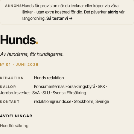
Hunds får provision när du tecknar eller köper via våra
ANNONS
länkar - utan extra kostnad för dig. Det påverkar
aldrig
vår
rangordning.
Så testar vi →
Hunds
Av hundarna, för hundägarna.
№ 01 · JUNI 2026
Hunds redaktion
REDAKTION
Konsumenternas Försäkringsbyrå · SKK ·
KÄLLOR
Jordbruksverket · SVA · SLU · Svensk Försäkring
redaktion@hunds.se · Stockholm, Sverige
KONTAKT
AVDELNINGAR
Hundförsäkring