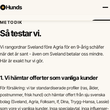
Hunds
METODIK
Försäkring
Hundraser
Lokalt
Valp
Mat
Hälsa
Jämför fö
Så testar vi.
Vi rangordnar Sveland före Agria för en 9-årig schäfer
när det är sant - även om Sveland betalar oss mindre.
Här är exakt hur vi gör.
1. Vi hämtar offerter som vanliga kunder
För försäkring: vi tar standardiserade profiler (ras, ålder,
postnummer, frisk hund) och hämtar offert från sju svenska
bolag (Sveland, Agria, Folksam, If, Dina, Trygg-Hansa, Lassie)
som vore vi vanliga kunder. Inga specialavtal, inga influenser-