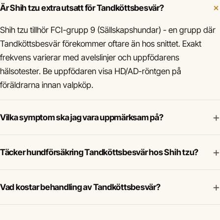
Är Shih tzu extra utsatt för Tandköttsbesvär?
Shih tzu tillhör FCI-grupp 9 (Sällskapshundar) - en grupp där
Tandköttsbesvär förekommer oftare än hos snittet. Exakt
frekvens varierar med avelslinjer och uppfödarens
hälsotester. Be uppfödaren visa HD/AD-röntgen på
föräldrarna innan valpköp.
+
Vilka symptom ska jag vara uppmärksam på?
+
Täcker hundförsäkring Tandköttsbesvär hos Shih tzu?
+
Vad kostar behandling av Tandköttsbesvär?