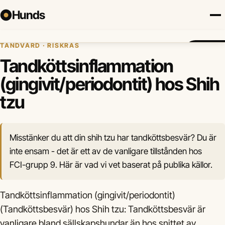
Hunds
Hem
›
Hundhälsa
›
Tandköttsinflammation (gingivit/periodontit)
›
Shih tzu
TANDVÅRD · RISKRAS
Försäkring
Hundraser
Lokalt
Valp
Mat
Hälsa
Jämför fö
Tandköttsinflammation
(gingivit/periodontit) hos Shih
tzu
Misstänker du att din shih tzu har tandköttsbesvär? Du är
inte ensam - det är ett av de vanligare tillstånden hos
FCI-grupp 9. Här är vad vi vet baserat på publika källor.
Tandköttsinflammation (gingivit/periodontit)
(Tandköttsbesvär) hos Shih tzu: Tandköttsbesvär är
vanligare bland sällskapshundar än hos snittet av